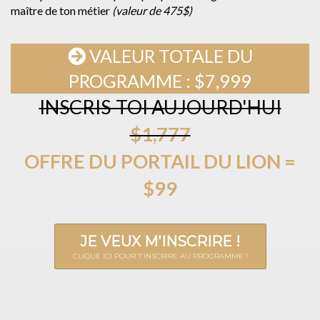
maître de ton métier
(valeur de 475$)
VALEUR TOTALE DU
PROGRAMME : $7,999
INSCRIS-TOI AUJOURD'HUI
$1,777
OFFRE DU PORTAIL DU LION =
$99
JE VEUX M'INSCRIRE !
CLIQUE ICI POUR T'INSCRIRE AU PROGRAMME !