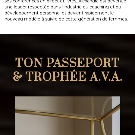
ses conférences en direct et livres, Alexandra est devenue
une leader respectée dans l'industrie du coaching et du
développement personnel et devient rapidement le
nouveau modèle à suivre de cette génération de femmes.
TON PASSEPORT
& TROPHÉE A.V.A.