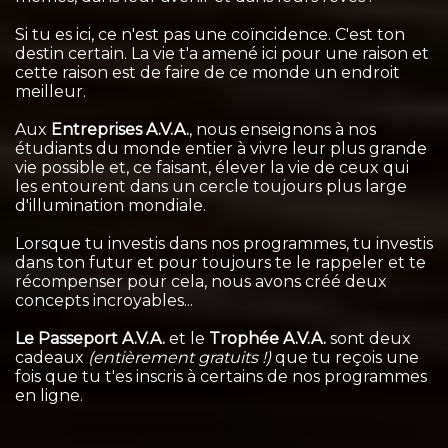
Si tu es ici, ce n'est pas une coïncidence. C'est ton
destin certain. La vie t'a amené ici pour une raison et
cette raison est de faire de ce monde un endroit
meilleur.
Aux
Entreprises A.V.A.
, nous enseignons à nos
étudiants du monde entier à vivre leur plus grande
vie possible et, ce faisant, élever la vie de ceux qui
les entourent dans un cercle toujours plus large
d'illumination mondiale.
Lorsque tu investis dans nos programmes, tu investis
dans ton futur et pour toujours te le rappeler et te
récompenser pour cela, nous avons créé deux
concepts incroyables...
Le Passeport A.V.A.
et le
Trophée A.V.A.
sont deux
cadeaux
(entièrement gratuits !)
que tu reçois une
fois que tu t'es inscris à certains de nos programmes
en ligne.