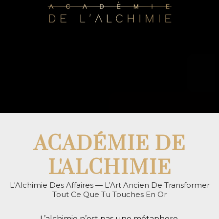
ACADÉMIE DE
L'ALCHIMIE
L'Alchimie Des Affaires — L’Art Ancien De Transformer
Tout Ce Que Tu Touches En Or
L’alchimie n’est pas une métaphore.