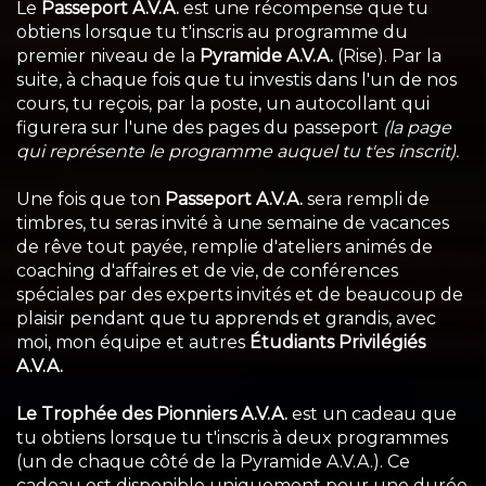
Le
Passeport A.V.A.
est une récompense que tu
obtiens lorsque tu t'inscris au programme du
premier niveau de la
Pyramide A.V.A.
(Rise). Par la
suite, à chaque fois que tu investis dans l'un de nos
cours, tu reçois, par la poste, un autocollant qui
figurera sur l'une des pages du passeport
(la page
qui représente le programme auquel tu t'es inscrit).
Une fois que ton
Passeport A.V.A.
sera rempli de
timbres, tu seras invité à une semaine de vacances
de rêve tout payée, remplie d'ateliers animés de
coaching d'affaires et de vie, de conférences
spéciales par des experts invités et de beaucoup de
plaisir pendant que tu apprends et grandis, avec
moi, mon équipe et autres
Étudiants Privilégiés
A.V.A.
Le Trophée des Pionniers A.V.A.
est un cadeau que
tu obtiens lorsque tu t'inscris à deux programmes
(un de chaque côté de la Pyramide A.V.A.). Ce
cadeau est disponible uniquement pour une durée