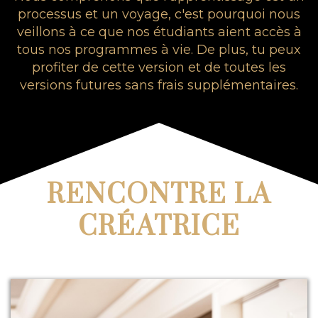
processus et un voyage, c'est pourquoi nous
veillons à ce que nos étudiants aient accès à
tous nos programmes à vie. De plus, tu peux
profiter de cette version et de toutes les
versions futures sans frais supplémentaires.
RENCONTRE LA
CRÉATRICE